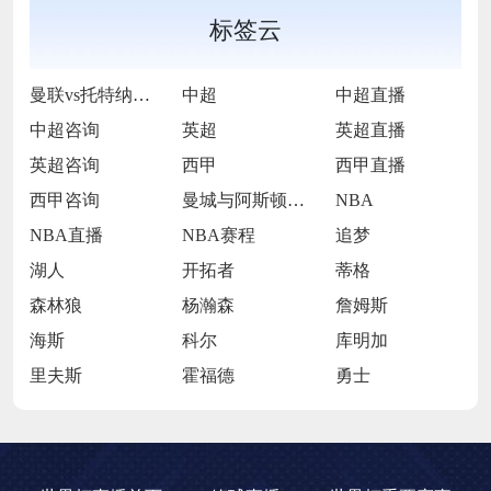
标签云
曼联vs托特纳姆热刺
中超
中超直播
中超咨询
英超
英超直播
英超咨询
西甲
西甲直播
西甲咨询
曼城与阿斯顿维拉
NBA
NBA直播
NBA赛程
追梦
湖人
开拓者
蒂格
森林狼
杨瀚森
詹姆斯
海斯
科尔
库明加
里夫斯
霍福德
勇士